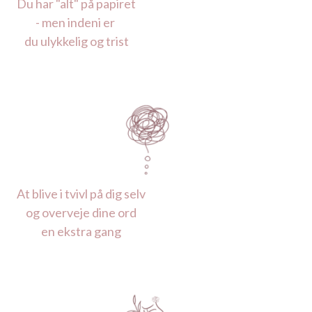
Du har "alt" på papiret
- men indeni er
du ulykkelig og trist
At blive i tvivl på dig selv
og overveje dine ord
en ekstra gang