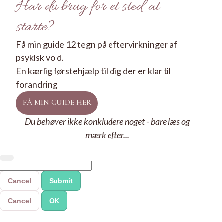
Har du brug for et sted at
starte?
Få min guide 12 tegn på eftervirkninger af
psykisk vold.
En kærlig førstehjælp til dig der er klar til
forandring
FÅ MIN GUIDE HER
Du behøver ikke konkludere noget - bare læs og
mærk efter...
Cancel
Submit
Cancel
OK