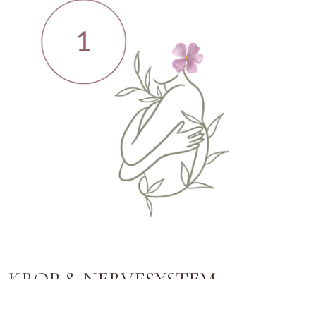
KROP & NERVESYSTEM
Skab ro i kroppen – så du kan begynde at mærke dig