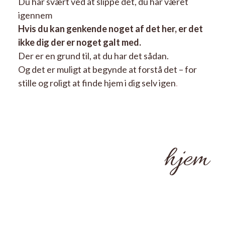
Du har svært ved at slippe det, du har været
igennem
Hvis du kan genkende noget af det her, er det
ikke dig der er noget galt med.
Der er en grund til, at du har det sådan.
Og det er muligt at begynde at forstå det – for
stille og roligt at finde hjem i dig selv igen
.
hjem
3 trin til at finde
til dig selv igen
Når du har været udsat for psykisk vold, sætter det