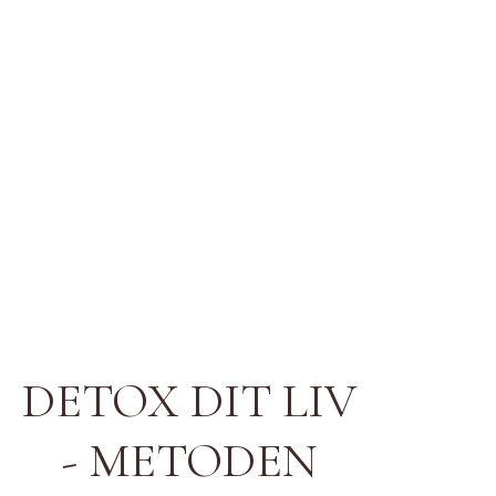
sig:
i dine tanker, i din krop og i dine relationer.
Måske kan du mærke det som uro, tvivl eller en følelse
af at have mistet dig selv.
For du prøver måske at få det bedre – uden helt at
forstå, hvad der sker indeni.
Derfor arbejder jeg med en metode, der hjælper dig
med at skabe overblik, forståelse og sammenhæng.
Så du ikke bare kommer videre – men finder hjem i dig
selv.
DETOX DIT LIV
- METODEN